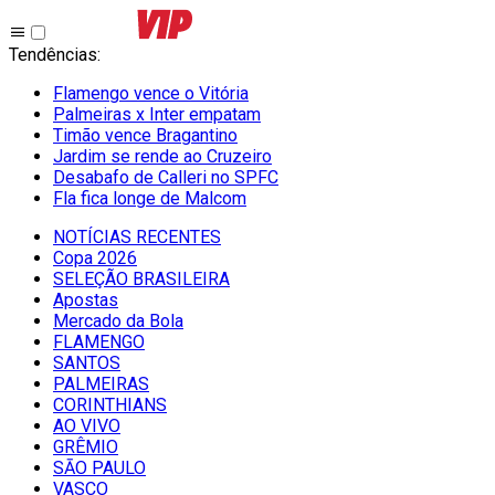
Tendências
:
Flamengo vence o Vitória
Palmeiras x Inter empatam
Timão vence Bragantino
Jardim se rende ao Cruzeiro
Desabafo de Calleri no SPFC
Fla fica longe de Malcom
NOTÍCIAS RECENTES
Copa 2026
SELEÇÃO BRASILEIRA
Apostas
Mercado da Bola
FLAMENGO
SANTOS
PALMEIRAS
CORINTHIANS
AO VIVO
GRÊMIO
SĀO PAULO
VASCO