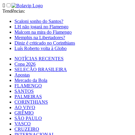
Tendências
:
Scaloni sonho do Santos?
LH não jogará no Flamengo
Malcom na mira do Flamengo
Memphis na Libertadores?
Diniz é criticado no Corinthians
Luís Roberto volta à Globo
NOTÍCIAS RECENTES
Copa 2026
SELEÇÃO BRASILEIRA
Apostas
Mercado da Bola
FLAMENGO
SANTOS
PALMEIRAS
CORINTHIANS
AO VIVO
GRÊMIO
SĀO PAULO
VASCO
CRUZEIRO
INTERNACIONAL