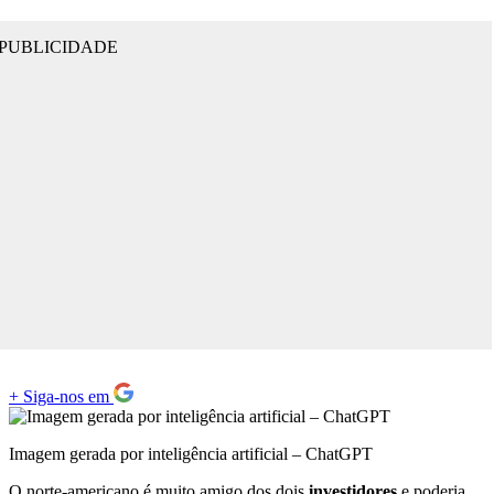
PUBLICIDADE
+
Siga-nos em
Imagem gerada por inteligência artificial – ChatGPT
O norte-americano é muito amigo dos dois
investidores
e poderia