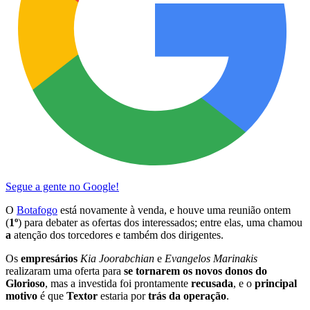
Segue a gente no Google!
O
Botafogo
está novamente à venda, e houve uma reunião ontem
(
1º
) para debater as ofertas dos interessados; entre elas, uma chamou
a
atenção dos torcedores e também dos dirigentes.
Os
empresários
Kia Joorabchian
e
Evangelos Marinakis
realizaram uma oferta para
se tornarem
os novos donos do
Glorioso
, mas a investida foi prontamente
recusada
, e o
principal
motivo
é que
Textor
estaria por
trás
da operação
.