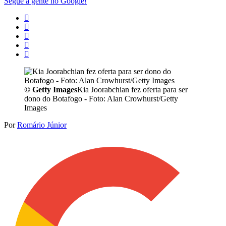
Segue a gente no Google!
©
Getty Images
Kia Joorabchian fez oferta para ser
dono do Botafogo - Foto: Alan Crowhurst/Getty
Images
Por
Romário Júnior