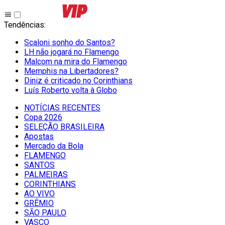
Tendências
:
Scaloni sonho do Santos?
LH não jogará no Flamengo
Malcom na mira do Flamengo
Memphis na Libertadores?
Diniz é criticado no Corinthians
Luís Roberto volta à Globo
NOTÍCIAS RECENTES
Copa 2026
SELEÇÃO BRASILEIRA
Apostas
Mercado da Bola
FLAMENGO
SANTOS
PALMEIRAS
CORINTHIANS
AO VIVO
GRÊMIO
SĀO PAULO
VASCO