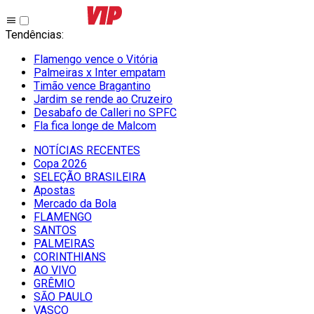
Tendências
:
Flamengo vence o Vitória
Palmeiras x Inter empatam
Timão vence Bragantino
Jardim se rende ao Cruzeiro
Desabafo de Calleri no SPFC
Fla fica longe de Malcom
NOTÍCIAS RECENTES
Copa 2026
SELEÇÃO BRASILEIRA
Apostas
Mercado da Bola
FLAMENGO
SANTOS
PALMEIRAS
CORINTHIANS
AO VIVO
GRÊMIO
SĀO PAULO
VASCO