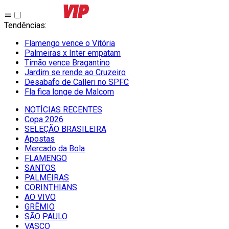
Tendências
:
Flamengo vence o Vitória
Palmeiras x Inter empatam
Timão vence Bragantino
Jardim se rende ao Cruzeiro
Desabafo de Calleri no SPFC
Fla fica longe de Malcom
NOTÍCIAS RECENTES
Copa 2026
SELEÇÃO BRASILEIRA
Apostas
Mercado da Bola
FLAMENGO
SANTOS
PALMEIRAS
CORINTHIANS
AO VIVO
GRÊMIO
SĀO PAULO
VASCO