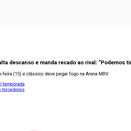
lta descanso e manda recado ao rival: “Podemos tir
a-feira (15) e clássico deve pegar fogo na Arena MRV
al temporada
s torcedores