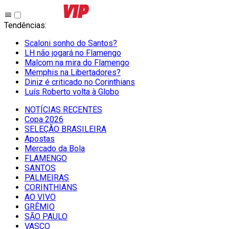
Tendências
:
Scaloni sonho do Santos?
LH não jogará no Flamengo
Malcom na mira do Flamengo
Memphis na Libertadores?
Diniz é criticado no Corinthians
Luís Roberto volta à Globo
NOTÍCIAS RECENTES
Copa 2026
SELEÇÃO BRASILEIRA
Apostas
Mercado da Bola
FLAMENGO
SANTOS
PALMEIRAS
CORINTHIANS
AO VIVO
GRÊMIO
SĀO PAULO
VASCO