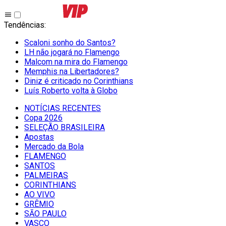
Tendências
:
Scaloni sonho do Santos?
LH não jogará no Flamengo
Malcom na mira do Flamengo
Memphis na Libertadores?
Diniz é criticado no Corinthians
Luís Roberto volta à Globo
NOTÍCIAS RECENTES
Copa 2026
SELEÇÃO BRASILEIRA
Apostas
Mercado da Bola
FLAMENGO
SANTOS
PALMEIRAS
CORINTHIANS
AO VIVO
GRÊMIO
SĀO PAULO
VASCO