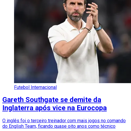
Futebol Internacional
Gareth Southgate se demite da
Inglaterra após vice na Eurocopa
O inglês foi o terceiro treinador com mais jogos no comando
do English Team, ficando quase oito anos como técnico