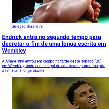
Seleção Brasileira
Endrick entra no segundo tempo para
decretar o fim de uma longa escrita em
Wembley
A Amarelinha entrou em campo na tarde deste sábado (26)
em Wembley, onde com um gol de uma jovem promessa pôs
o fim a uma longa escrita