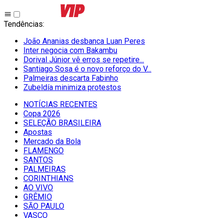
Tendências
:
João Ananias desbanca Luan Peres
Inter negocia com Bakambu
Dorival Júnior vê erros se repetire...
Santiago Sosa é o novo reforço do V...
Palmeiras descarta Fabinho
Zubeldía minimiza protestos
NOTÍCIAS RECENTES
Copa 2026
SELEÇÃO BRASILEIRA
Apostas
Mercado da Bola
FLAMENGO
SANTOS
PALMEIRAS
CORINTHIANS
AO VIVO
GRÊMIO
SĀO PAULO
VASCO