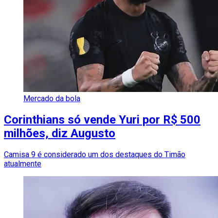
Mercado da bola
Corinthians só vende Yuri por R$ 500
milhões, diz Augusto
Camisa 9 é considerado um dos destaques do Timão
atualmente