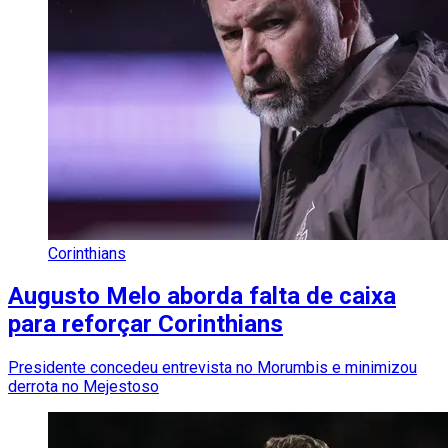
Corinthians
Augusto Melo aborda falta de caixa
para reforçar Corinthians
Presidente concedeu entrevista no Morumbis e minimizou
derrota no Mejestoso