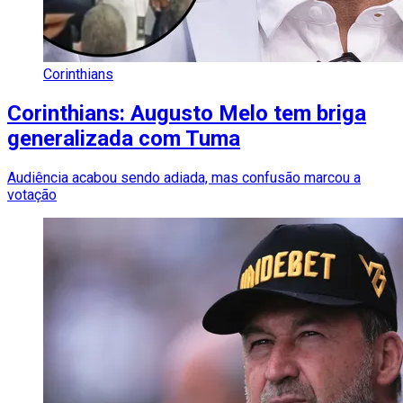
Corinthians
Corinthians: Augusto Melo tem briga
generalizada com Tuma
Audiência acabou sendo adiada, mas confusão marcou a
votação