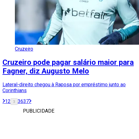
Cruzeiro
Cruzeiro pode pagar salário maior para
Fagner, diz Augusto Melo
Lateral-direito chegou à Raposa por empréstimo junto ao
Corinthians
1
2
36
37
3
PUBLICIDADE