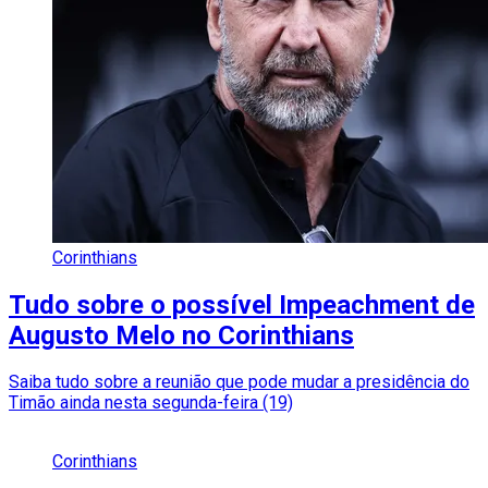
Corinthians
Tudo sobre o possível Impeachment de
Augusto Melo no Corinthians
Saiba tudo sobre a reunião que pode mudar a presidência do
Timão ainda nesta segunda-feira (19)
Corinthians