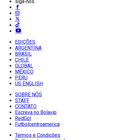
siga-nos
EDIÇÕES
ARGENTINA
BRASIL
CHILE
GLOBAL
MÉXICO
PERU
US ENGLISH
SOBRE NÓS
STAFF
CONTATO
Escreva no Bolavip
RedGol
Futbolcentroamerica
Termos e Condições