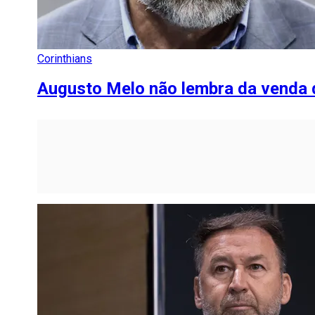
Corinthians
Augusto Melo não lembra da venda 