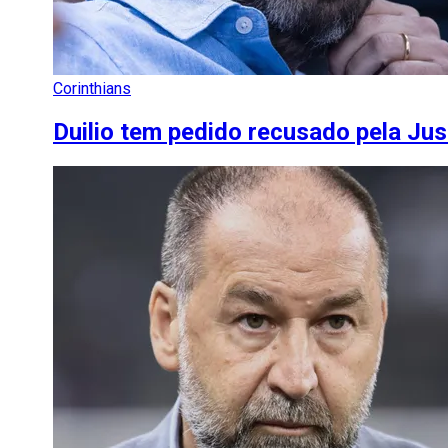
Corinthians
Duilio tem pedido recusado pela Jus