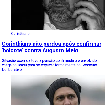
Corinthians
Corinthians não perdoa após confirmar
'boicote' contra Augusto Melo
Situação ocorrida teve a punição confirmada e o envolvido
chega ao Brasil para se explicar formalmente ao Conselho
Deliberativo