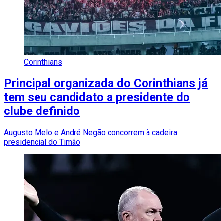
Corinthians
Principal organizada do Corinthians já
tem seu candidato a presidente do
clube definido
Augusto Melo e André Negão concorrem à cadeira
presidencial do Timão