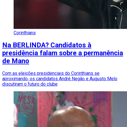
Corinthians
Na BERLINDA? Candidatos à
presidência falam sobre a permanência
de Mano
Com as eleições presidenciais do Corinthians se
aproximando, os candidatos André Negão e Augusto Melo
discutiram o futuro do clube