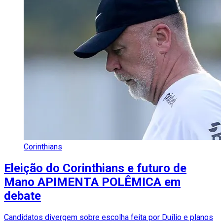
Corinthians
Eleição do Corinthians e futuro de
Mano APIMENTA POLÊMICA em
debate
Candidatos divergem sobre escolha feita por Duílio e planos