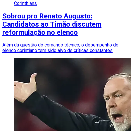
Corinthians
Sobrou pro Renato Augusto:
Candidatos ao Timão discutem
reformulação no elenco
Além da questão do comando técnico, o desempenho do
elenco corintiano tem sido alvo de críticas constantes