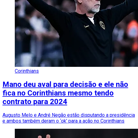
Corinthians
Mano deu aval para decisão e ele não
fica no Corinthians mesmo tendo
contrato para 2024
Augusto Melo e André Negão estão disputando a presidência
e ambos também deram o ‘ok’ para a ação no Corinthians