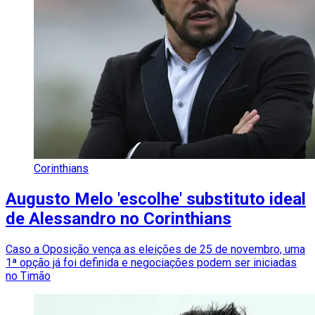
Corinthians
Augusto Melo 'escolhe' substituto ideal
de Alessandro no Corinthians
Caso a Oposição vença as eleições de 25 de novembro, uma
1ª opção já foi definida e negociações podem ser iniciadas
no Timão