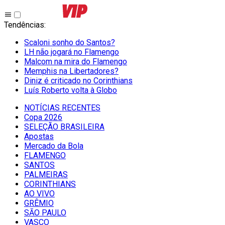
Tendências
:
Scaloni sonho do Santos?
LH não jogará no Flamengo
Malcom na mira do Flamengo
Memphis na Libertadores?
Diniz é criticado no Corinthians
Luís Roberto volta à Globo
NOTÍCIAS RECENTES
Copa 2026
SELEÇÃO BRASILEIRA
Apostas
Mercado da Bola
FLAMENGO
SANTOS
PALMEIRAS
CORINTHIANS
AO VIVO
GRÊMIO
SĀO PAULO
VASCO