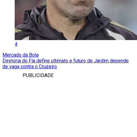
4
Mercado da Bola
Diretoria do Fla define ultimato e futuro de Jardim depende
de vaga contra o Cruzeiro
PUBLICIDADE