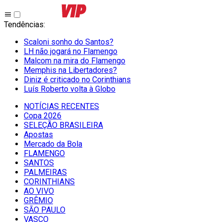
Tendências
:
Scaloni sonho do Santos?
LH não jogará no Flamengo
Malcom na mira do Flamengo
Memphis na Libertadores?
Diniz é criticado no Corinthians
Luís Roberto volta à Globo
NOTÍCIAS RECENTES
Copa 2026
SELEÇÃO BRASILEIRA
Apostas
Mercado da Bola
FLAMENGO
SANTOS
PALMEIRAS
CORINTHIANS
AO VIVO
GRÊMIO
SĀO PAULO
VASCO