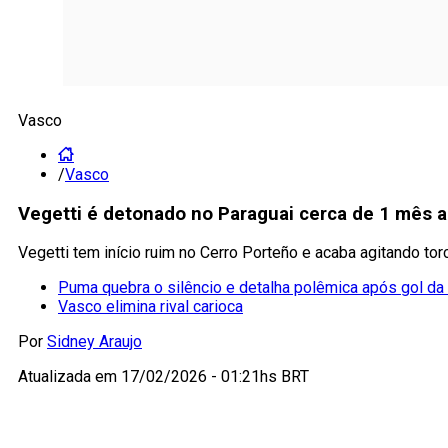
Vasco
/
Vasco
Vegetti é detonado no Paraguai cerca de 1 mês a
Vegetti tem início ruim no Cerro Porteño e acaba agitando t
Puma quebra o silêncio e detalha polêmica após gol da 
Vasco elimina rival carioca
Por
Sidney Araujo
Atualizada em
17/02/2026 - 01:21hs BRT