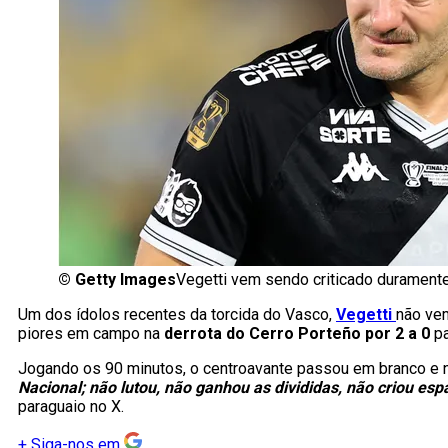
©
Getty Images
Vegetti vem sendo criticado duramente
Um dos ídolos recentes da torcida do Vasco,
Vegetti
não vem
piores em campo na
derrota do Cerro Porteño por 2 a 0
pa
Jogando os 90 minutos, o centroavante passou em branco e nã
Nacional; não lutou, não ganhou as divididas, não criou esp
paraguaio no X.
+
Siga-nos em