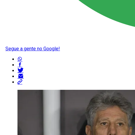
Segue a gente no Google!