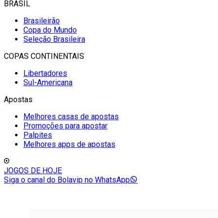
BRASIL
Brasileirão
Copa do Mundo
Seleção Brasileira
COPAS CONTINENTAIS
Libertadores
Sul-Americana
Apostas
Melhores casas de apostas
Promoções para apostar
Palpites
Melhores apps de apostas
JOGOS DE HOJE
Siga o canal do Bolavip no WhatsApp