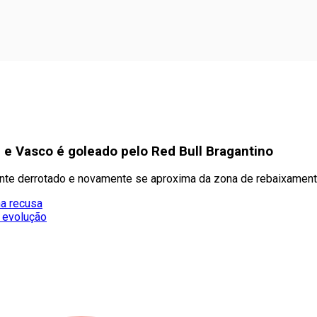
i e Vasco é goleado pelo Red Bull Bragantino
ente derrotado e novamente se aproxima da zona de rebaixamen
a recusa
 evolução