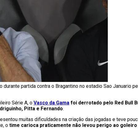
 durante partida contra o Bragantino no estadio Sao Januario 
eiro Série A, o
Vasco da Gama
foi derrotado pelo Red Bull 
driguinho, Pitta e Fernando
.
esentou muitas dificuldades na criação das jogadas e teve pouca
te, o
time carioca praticamente não levou perigo ao goleiro