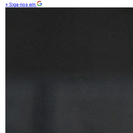
+
Siga-nos em