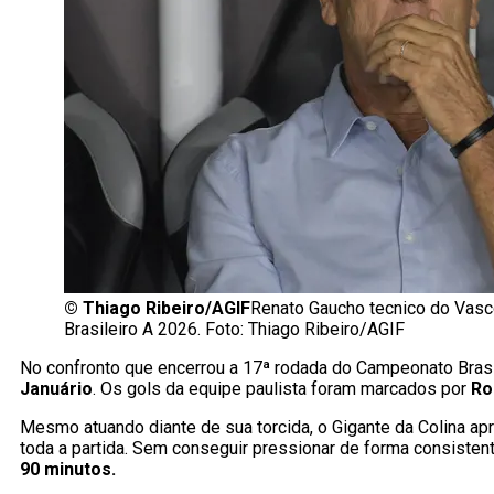
©
Thiago Ribeiro/AGIF
Renato Gaucho tecnico do Vasco
Brasileiro A 2026. Foto: Thiago Ribeiro/AGIF
No confronto que encerrou a 17ª rodada do Campeonato Brasil
Januário
. Os gols da equipe paulista foram marcados por
Ro
Mesmo atuando diante de sua torcida, o Gigante da Colina apr
toda a partida. Sem conseguir pressionar de forma consisten
90 minutos.