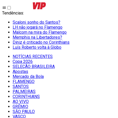
Tendências
:
Scaloni sonho do Santos?
LH não jogará no Flamengo
Malcom na mira do Flamengo
Memphis na Libertadores?
Diniz é criticado no Corinthians
Luís Roberto volta à Globo
NOTÍCIAS RECENTES
Copa 2026
SELEÇÃO BRASILEIRA
Apostas
Mercado da Bola
FLAMENGO
SANTOS
PALMEIRAS
CORINTHIANS
AO VIVO
GRÊMIO
SĀO PAULO
VASCO