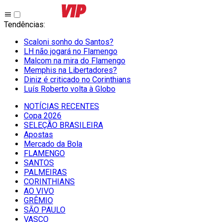
Tendências
:
Scaloni sonho do Santos?
LH não jogará no Flamengo
Malcom na mira do Flamengo
Memphis na Libertadores?
Diniz é criticado no Corinthians
Luís Roberto volta à Globo
NOTÍCIAS RECENTES
Copa 2026
SELEÇÃO BRASILEIRA
Apostas
Mercado da Bola
FLAMENGO
SANTOS
PALMEIRAS
CORINTHIANS
AO VIVO
GRÊMIO
SĀO PAULO
VASCO