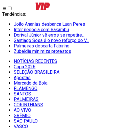
Tendências
:
João Ananias desbanca Luan Peres
Inter negocia com Bakambu
Dorival Júnior vê erros se repetire...
Santiago Sosa é o novo reforço do V...
Palmeiras descarta Fabinho
Zubeldía minimiza protestos
NOTÍCIAS RECENTES
Copa 2026
SELEÇÃO BRASILEIRA
Apostas
Mercado da Bola
FLAMENGO
SANTOS
PALMEIRAS
CORINTHIANS
AO VIVO
GRÊMIO
SĀO PAULO
VASCO