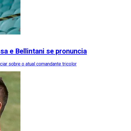
a e Bellintani se pronuncia
ciar sobre o atual comandante tricolor