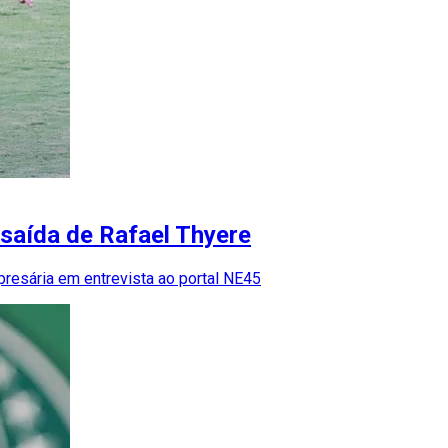
 saída de Rafael Thyere
resária em entrevista ao portal NE45