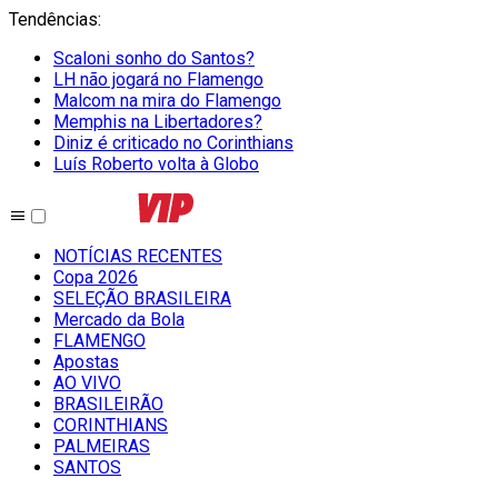
Tendências
:
Scaloni sonho do Santos?
LH não jogará no Flamengo
Malcom na mira do Flamengo
Memphis na Libertadores?
Diniz é criticado no Corinthians
Luís Roberto volta à Globo
NOTÍCIAS RECENTES
Copa 2026
SELEÇÃO BRASILEIRA
Mercado da Bola
FLAMENGO
Apostas
AO VIVO
BRASILEIRÃO
CORINTHIANS
PALMEIRAS
SANTOS