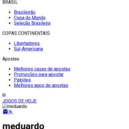
BRASIL
Brasileirão
Copa do Mundo
Seleção Brasileira
COPAS CONTINENTAIS
Libertadores
Sul-Americana
Apostas
Melhores casas de apostas
Promoções para apostar
Palpites
Melhores apps de apostas
JOGOS DE HOJE
meduardo