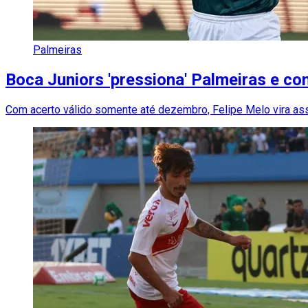
Palmeiras
Boca Juniors 'pressiona' Palmeiras e c
Com acerto válido somente até dezembro, Felipe Melo vira as