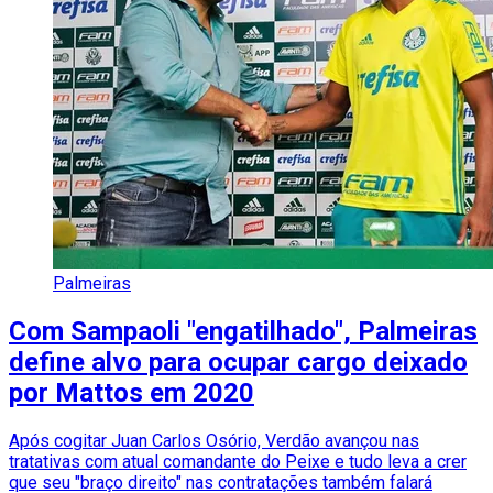
Palmeiras
Com Sampaoli "engatilhado", Palmeiras
define alvo para ocupar cargo deixado
por Mattos em 2020
Após cogitar Juan Carlos Osório, Verdão avançou nas
tratativas com atual comandante do Peixe e tudo leva a crer
que seu "braço direito" nas contratações também falará