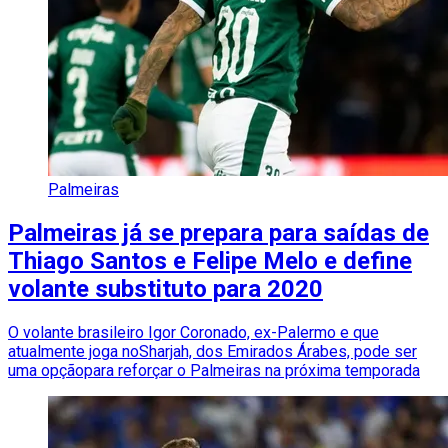
Palmeiras
Palmeiras já se prepara para saídas de
Thiago Santos e Felipe Melo e define
volante substituto para 2020
O volante brasileiro Igor Coronado, ex-Palermo e que
atualmente joga noSharjah, dos Emirados Árabes, pode ser
uma opçãopara reforçar o Palmeiras na próxima temporada