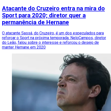
Atacante do Cruzeiro entra na mira do
Sport para 2020; diretor quer a
permanência de Hernane
O atacante Sassá, do Cruzeiro, é um dos especulados para
reforçar o Sport na próxima temporada. NeloCampos, diretor
do Leão, falou sobre o interesse e reforçou o desejo de
manter Hernane em 2020