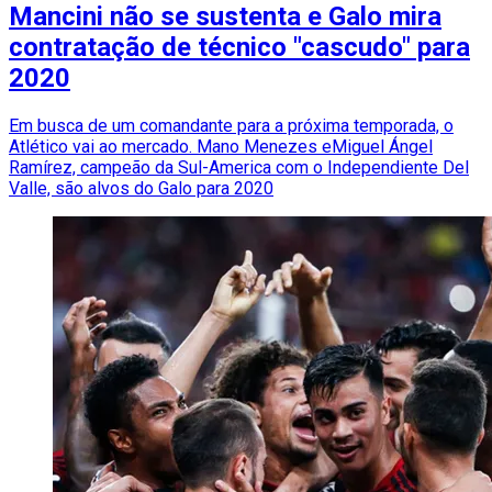
Mancini não se sustenta e Galo mira
contratação de técnico "cascudo" para
2020
Em busca de um comandante para a próxima temporada, o
Atlético vai ao mercado. Mano Menezes eMiguel Ángel
Ramírez, campeão da Sul-America com o Independiente Del
Valle, são alvos do Galo para 2020