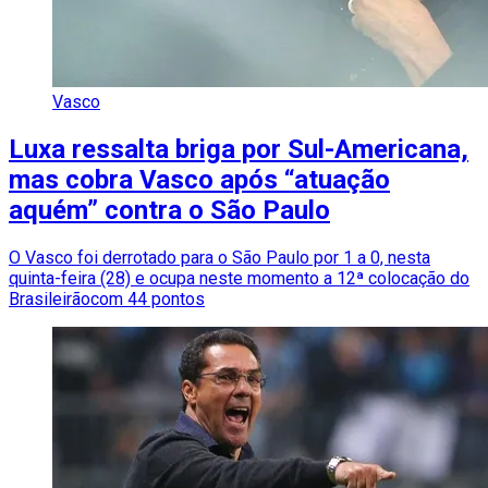
Vasco
Luxa ressalta briga por Sul-Americana,
mas cobra Vasco após “atuação
aquém” contra o São Paulo
O Vasco foi derrotado para o São Paulo por 1 a 0, nesta
quinta-feira (28) e ocupa neste momento a 12ª colocação do
Brasileirãocom 44 pontos