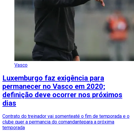
Vasco
Luxemburgo faz exigência para
permanecer no Vasco em 2020;
definição deve ocorrer nos próximos
dias
Contrato do treinador vai somenteaté o fim de temporada e o
clube quer a permancia do comandantepara a próxima
temporada