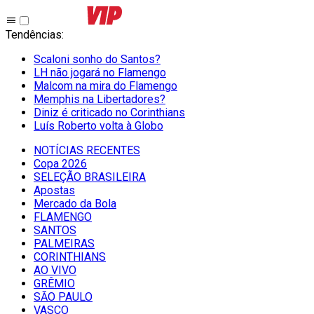
Tendências
:
Scaloni sonho do Santos?
LH não jogará no Flamengo
Malcom na mira do Flamengo
Memphis na Libertadores?
Diniz é criticado no Corinthians
Luís Roberto volta à Globo
NOTÍCIAS RECENTES
Copa 2026
SELEÇÃO BRASILEIRA
Apostas
Mercado da Bola
FLAMENGO
SANTOS
PALMEIRAS
CORINTHIANS
AO VIVO
GRÊMIO
SĀO PAULO
VASCO