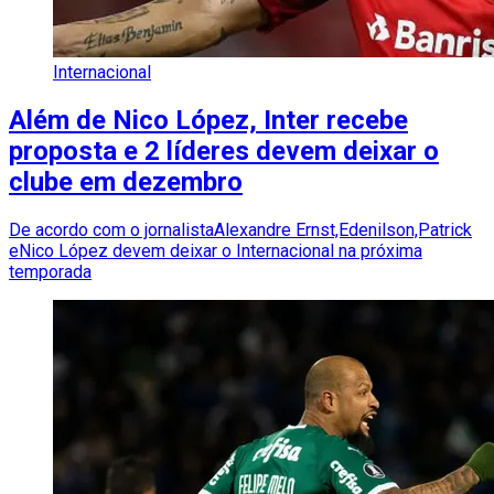
Internacional
Além de Nico López, Inter recebe
proposta e 2 líderes devem deixar o
clube em dezembro
De acordo com o jornalistaAlexandre Ernst,Edenilson,Patrick
eNico López devem deixar o Internacional na próxima
temporada