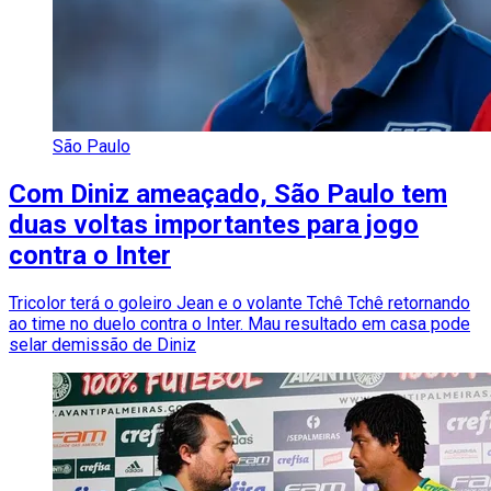
São Paulo
Com Diniz ameaçado, São Paulo tem
duas voltas importantes para jogo
contra o Inter
Tricolor terá o goleiro Jean e o volante Tchê Tchê retornando
ao time no duelo contra o Inter. Mau resultado em casa pode
selar demissão de Diniz