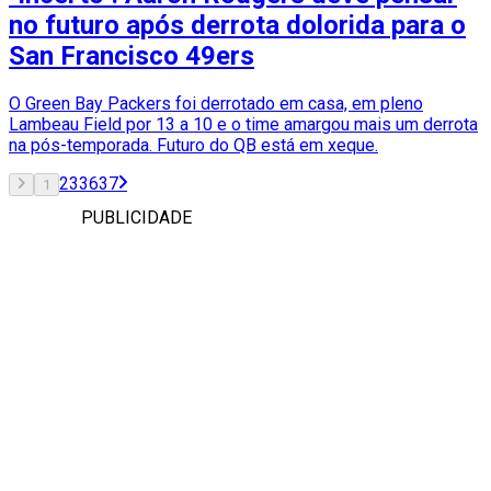
no futuro após derrota dolorida para o
San Francisco 49ers
O Green Bay Packers foi derrotado em casa, em pleno
Lambeau Field por 13 a 10 e o time amargou mais um derrota
na pós-temporada. Futuro do QB está em xeque.
2
3
36
37
1
PUBLICIDADE