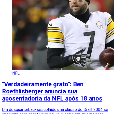
NFL
"Verdadeiramente grato": Ben
Roethlisberger anuncia sua
aposentadoria da NFL após 18 anos
Um dosquarterbacksescolhidos na classe do Draft 2004 se