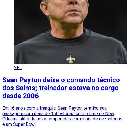
NFL
Sean Payton deixa o comando técnico
dos Saints; treinador estava no cargo
desde 2006
Em 16 anos com a franquia, Sean Payton termina sua
passagem com mais de 150 vitórias com o time de New
Orleans, além de nove temporadas com mais de dez vitórias
e um Super Bowl