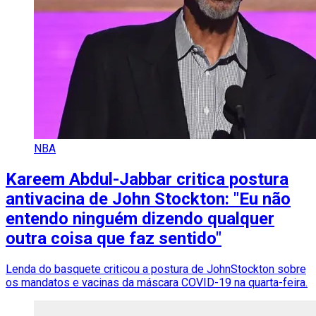
NBA
Kareem Abdul-Jabbar critica postura
antivacina de John Stockton: "Eu não
entendo ninguém dizendo qualquer
outra coisa que faz sentido"
Lenda do basquete criticou a postura de JohnStockton sobre
os mandatos e vacinas da máscara COVID-19 na quarta-feira.