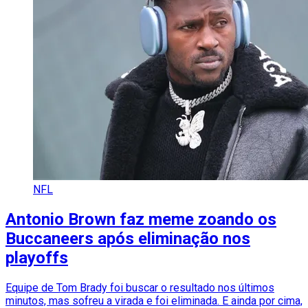
NFL
Antonio Brown faz meme zoando os
Buccaneers após eliminação nos
playoffs
Equipe de Tom Brady foi buscar o resultado nos últimos
minutos, mas sofreu a virada e foi eliminada. E ainda por cima,