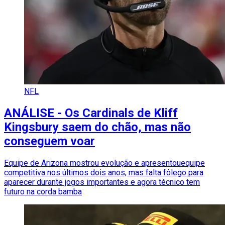
NFL
ANÁLISE - Os Cardinals de Kliff
Kingsbury saem do chão, mas não
conseguem voar
Equipe de Arizona mostrou evolução e apresentouequipe
competitiva nos últimos dois anos, mas falta fôlego para
aparecer durante jogos importantes e agora técnico tem
futuro na corda bamba