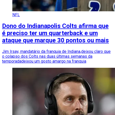
NFL
Dono do Indianapolis Colts afirma que
é preciso ter um quarterback e um
ataque que marque 30 pontos ou mais
Jim Irsay, mandatário da franquia de Indiana,deixou claro que
o colapso dos Colts nas duas últimas semanas da
temporadadeixou um gosto amargo na franquia