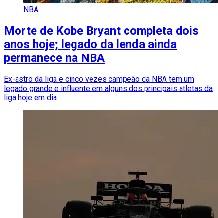
NBA
Morte de Kobe Bryant completa dois
anos hoje; legado da lenda ainda
permanece na NBA
Ex-astro da liga e cinco vezes campeão da NBA tem um
legado grande e influente em alguns dos principais atletas da
liga hoje em dia