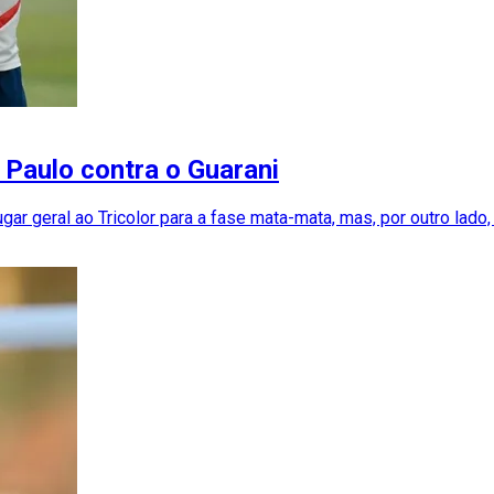
 Paulo contra o Guarani
ugar geral ao Tricolor para a fase mata-mata, mas, por outro lado,