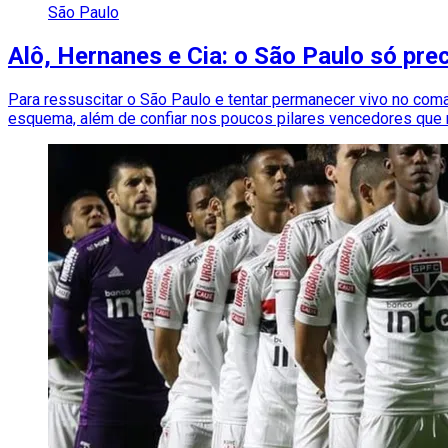
São Paulo
Alô, Hernanes e Cia: o São Paulo só pre
Para ressuscitar o São Paulo e tentar permanecer vivo no coman
esquema, além de confiar nos poucos pilares vencedores que