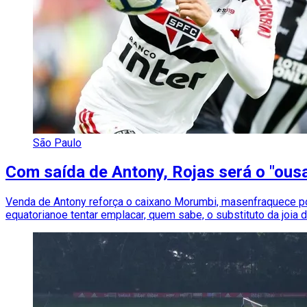
São Paulo
Com saída de Antony, Rojas será o "ousa
Venda de Antony reforça o caixano Morumbi, masenfraquece pod
equatorianoe tentar emplacar, quem sabe, o substituto da joia 