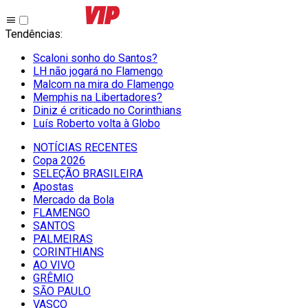
Tendências
:
Scaloni sonho do Santos?
LH não jogará no Flamengo
Malcom na mira do Flamengo
Memphis na Libertadores?
Diniz é criticado no Corinthians
Luís Roberto volta à Globo
NOTÍCIAS RECENTES
Copa 2026
SELEÇÃO BRASILEIRA
Apostas
Mercado da Bola
FLAMENGO
SANTOS
PALMEIRAS
CORINTHIANS
AO VIVO
GRÊMIO
SĀO PAULO
VASCO