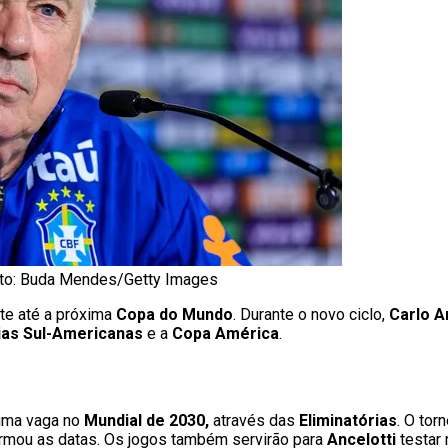
 Foto: Buda Mendes/Getty Images
nte até a próxima
Copa do Mundo
. Durante o novo ciclo,
Carlo A
rias Sul-Americanas
e a
Copa América
.
 uma vaga no
Mundial de 2030,
através das
Eliminatórias
. O tor
irmou as datas. Os jogos também servirão para
Ancelotti
testar