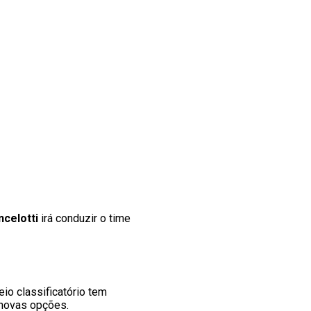
ncelotti
irá conduzir o time
neio classificatório tem
 novas opções.