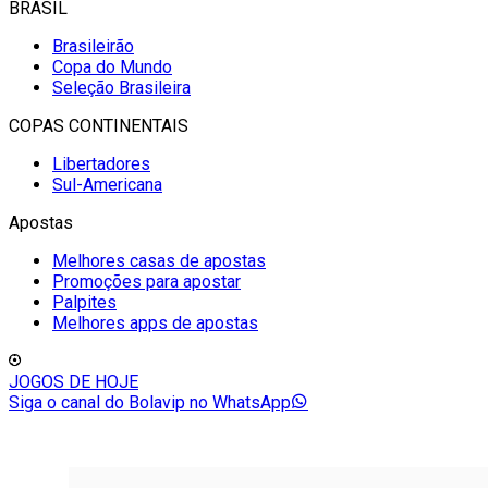
BRASIL
Brasileirão
Copa do Mundo
Seleção Brasileira
COPAS CONTINENTAIS
Libertadores
Sul-Americana
Apostas
Melhores casas de apostas
Promoções para apostar
Palpites
Melhores apps de apostas
JOGOS DE HOJE
Siga o canal do Bolavip no WhatsApp