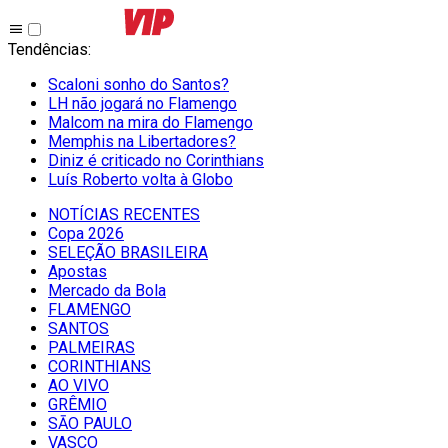
Tendências
:
Scaloni sonho do Santos?
LH não jogará no Flamengo
Malcom na mira do Flamengo
Memphis na Libertadores?
Diniz é criticado no Corinthians
Luís Roberto volta à Globo
NOTÍCIAS RECENTES
Copa 2026
SELEÇÃO BRASILEIRA
Apostas
Mercado da Bola
FLAMENGO
SANTOS
PALMEIRAS
CORINTHIANS
AO VIVO
GRÊMIO
SĀO PAULO
VASCO