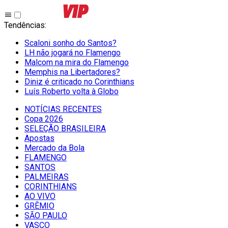
Tendências
:
Scaloni sonho do Santos?
LH não jogará no Flamengo
Malcom na mira do Flamengo
Memphis na Libertadores?
Diniz é criticado no Corinthians
Luís Roberto volta à Globo
NOTÍCIAS RECENTES
Copa 2026
SELEÇÃO BRASILEIRA
Apostas
Mercado da Bola
FLAMENGO
SANTOS
PALMEIRAS
CORINTHIANS
AO VIVO
GRÊMIO
SĀO PAULO
VASCO