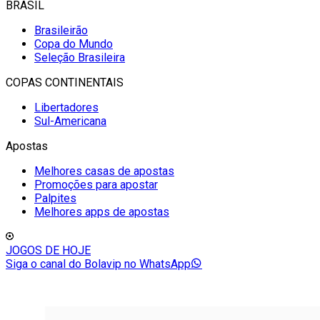
BRASIL
Brasileirão
Copa do Mundo
Seleção Brasileira
COPAS CONTINENTAIS
Libertadores
Sul-Americana
Apostas
Melhores casas de apostas
Promoções para apostar
Palpites
Melhores apps de apostas
JOGOS DE HOJE
Siga o canal do Bolavip no WhatsApp