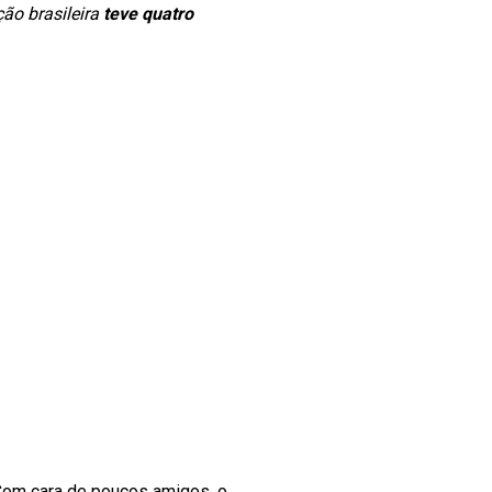
ão brasileira
teve quatro
Com cara de poucos amigos, o