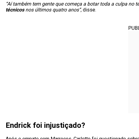
“Aí também tem gente que começa a botar toda a culpa no técn
técnicos
nos últimos quatro anos”
, disse.
PUB
Endrick foi injustiçado?
Após o empate com Marrocos, Carletto foi questionado sobre