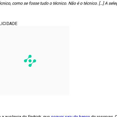
ico, como se fosse tudo o técnico. Não é o técnico. […] A seleç
LICIDADE
 a ausência de Endrick, que
sequer saiu do banco
de reservas. 