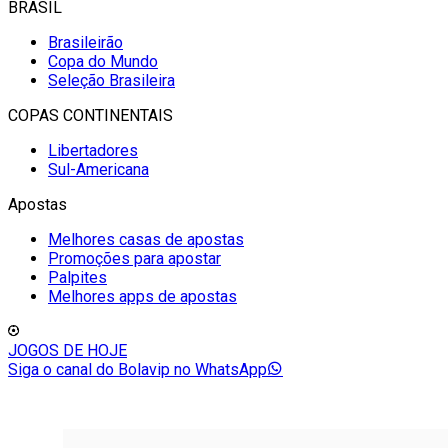
BRASIL
Brasileirão
Copa do Mundo
Seleção Brasileira
COPAS CONTINENTAIS
Libertadores
Sul-Americana
Apostas
Melhores casas de apostas
Promoções para apostar
Palpites
Melhores apps de apostas
JOGOS DE HOJE
Siga o canal do Bolavip no WhatsApp