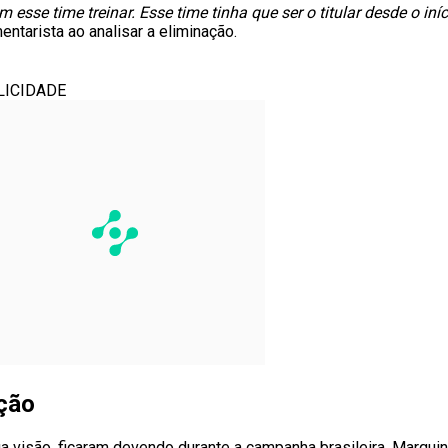
m esse time treinar. Esse time tinha que ser o titular desde o i
entarista ao analisar a eliminação.
LICIDADE
eção
ua visão, ficaram devendo durante a campanha brasileira. Marqui