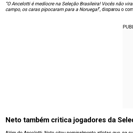
“O Ancelotti é medíocre na Seleção Brasileira! Vocês não vira
campo, os caras pipocaram para a Noruega!
“, disparou o com
PUB
Neto também critica jogadores da Sel
Além de Ancelotti, Neto citou nominalmente atletas que, na s