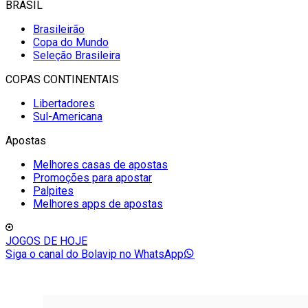
BRASIL
Brasileirão
Copa do Mundo
Seleção Brasileira
COPAS CONTINENTAIS
Libertadores
Sul-Americana
Apostas
Melhores casas de apostas
Promoções para apostar
Palpites
Melhores apps de apostas
JOGOS DE HOJE
Siga o canal do Bolavip no WhatsApp