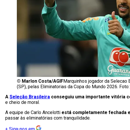
©
Marlon Costa/AGIF
Marquinhos jogador da Selecao Br
(SP), pelas Eliminatorias da Copa do Mundo 2026. Foto
A
Seleção Brasileira
conseguiu uma importante vitória co
e cheio de moral.
A equipe de Carlo Ancelotti
está completamente fechada e
passar às eliminatórias com tranquilidade.
+
Siga-nos em