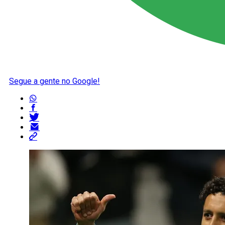
Segue a gente no Google!