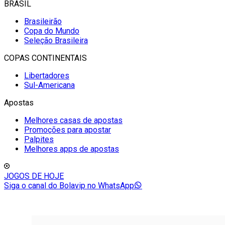
BRASIL
Brasileirão
Copa do Mundo
Seleção Brasileira
COPAS CONTINENTAIS
Libertadores
Sul-Americana
Apostas
Melhores casas de apostas
Promoções para apostar
Palpites
Melhores apps de apostas
JOGOS DE HOJE
Siga o canal do Bolavip no WhatsApp