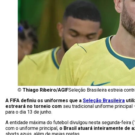
©
Thiago Ribeiro/AGIF
Seleção Brasileira estreia con
A FIFA definiu os uniformes que a
Seleção Brasileira
util
estreará no torneio
com
seu tradicional uniforme principal
para o dia 13 de junho.
A entidade máxima do futebol divulgou nesta segunda-feira (
com o uniforme principal,
o Brasil atuará inteiramente de az
shorts azuis, além de meias pretas.