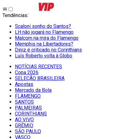
Tendências
:
Scaloni sonho do Santos?
LH não jogará no Flamengo
Malcom na mira do Flamengo
Memphis na Libertadores?
Diniz é criticado no Corinthians
Luís Roberto volta à Globo
NOTÍCIAS RECENTES
Copa 2026
SELEÇÃO BRASILEIRA
Apostas
Mercado da Bola
FLAMENGO
SANTOS
PALMEIRAS
CORINTHIANS
AO VIVO
GRÊMIO
SĀO PAULO
VASCO