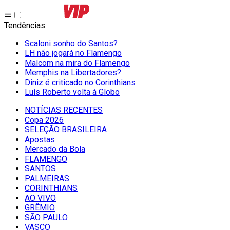
Tendências
:
Scaloni sonho do Santos?
LH não jogará no Flamengo
Malcom na mira do Flamengo
Memphis na Libertadores?
Diniz é criticado no Corinthians
Luís Roberto volta à Globo
NOTÍCIAS RECENTES
Copa 2026
SELEÇÃO BRASILEIRA
Apostas
Mercado da Bola
FLAMENGO
SANTOS
PALMEIRAS
CORINTHIANS
AO VIVO
GRÊMIO
SĀO PAULO
VASCO