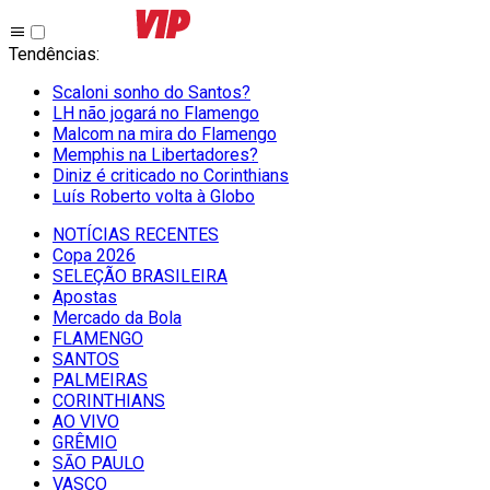
Tendências
:
Scaloni sonho do Santos?
LH não jogará no Flamengo
Malcom na mira do Flamengo
Memphis na Libertadores?
Diniz é criticado no Corinthians
Luís Roberto volta à Globo
NOTÍCIAS RECENTES
Copa 2026
SELEÇÃO BRASILEIRA
Apostas
Mercado da Bola
FLAMENGO
SANTOS
PALMEIRAS
CORINTHIANS
AO VIVO
GRÊMIO
SĀO PAULO
VASCO