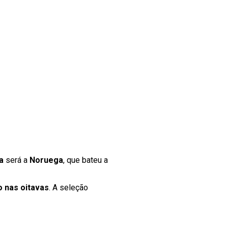
a
será a
Noruega
, que bateu a
o nas oitavas
. A seleção