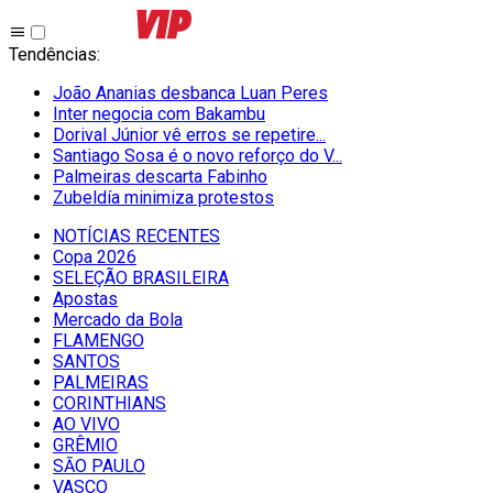
Tendências
:
João Ananias desbanca Luan Peres
Inter negocia com Bakambu
Dorival Júnior vê erros se repetire...
Santiago Sosa é o novo reforço do V...
Palmeiras descarta Fabinho
Zubeldía minimiza protestos
NOTÍCIAS RECENTES
Copa 2026
SELEÇÃO BRASILEIRA
Apostas
Mercado da Bola
FLAMENGO
SANTOS
PALMEIRAS
CORINTHIANS
AO VIVO
GRÊMIO
SĀO PAULO
VASCO