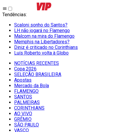
Tendências
:
Scaloni sonho do Santos?
LH não jogará no Flamengo
Malcom na mira do Flamengo
Memphis na Libertadores?
Diniz é criticado no Corinthians
Luís Roberto volta à Globo
NOTÍCIAS RECENTES
Copa 2026
SELEÇÃO BRASILEIRA
Apostas
Mercado da Bola
FLAMENGO
SANTOS
PALMEIRAS
CORINTHIANS
AO VIVO
GRÊMIO
SĀO PAULO
VASCO