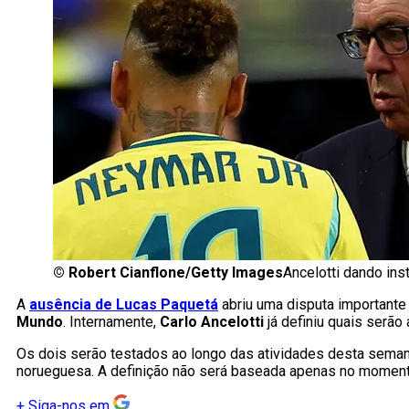
©
Robert Cianflone/Getty Images
Ancelotti dando ins
A
ausência de Lucas Paquetá
abriu uma disputa importante
Mundo
. Internamente,
Carlo Ancelotti
já definiu quais serão
Os dois serão testados ao longo das atividades desta seman
norueguesa. A definição não será baseada apenas no momento i
+
Siga-nos em