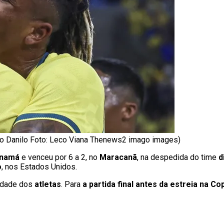
o Danilo Foto: Leco Viana Thenews2 imago images)
namá
e venceu por 6 a 2, no
Maracanã
, na despedida do time
d
o
, nos Estados Unidos.
lidade dos
atletas
. Para
a partida final antes da estreia na
Cop