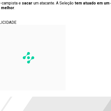
o-campista e
sacar
um atacante. A Seleção
tem atuado em
um 
o melhor
.
LICIDADE