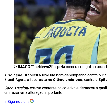
©
IMAGO/TheNews2
Paquetá comerando gol abraçand
A
Seleção Brasileira
teve um bom desempenho contra o
Pa
Brasil. Agora, o foco
está no último amistoso
, contra o
Egit
Carlo Ancelotti
estava contente na coletiva e destacou a qua
em fazer uma alteração importante.
+
Siga-nos em