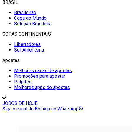
BRASIL
Brasileirão
Copa do Mundo
Seleção Brasileira
COPAS CONTINENTAIS
Libertadores
Sul-Americana
Apostas
Melhores casas de apostas
Promoções para apostar
Palpites
Melhores apps de apostas
JOGOS DE HOJE
Siga o canal do Bolavip no WhatsApp