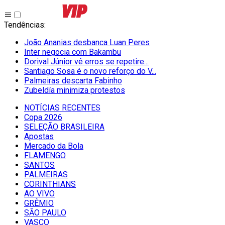
Tendências
:
João Ananias desbanca Luan Peres
Inter negocia com Bakambu
Dorival Júnior vê erros se repetire...
Santiago Sosa é o novo reforço do V...
Palmeiras descarta Fabinho
Zubeldía minimiza protestos
NOTÍCIAS RECENTES
Copa 2026
SELEÇÃO BRASILEIRA
Apostas
Mercado da Bola
FLAMENGO
SANTOS
PALMEIRAS
CORINTHIANS
AO VIVO
GRÊMIO
SĀO PAULO
VASCO