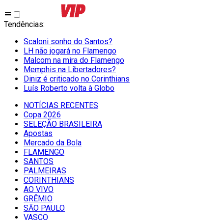
Tendências
:
Scaloni sonho do Santos?
LH não jogará no Flamengo
Malcom na mira do Flamengo
Memphis na Libertadores?
Diniz é criticado no Corinthians
Luís Roberto volta à Globo
NOTÍCIAS RECENTES
Copa 2026
SELEÇÃO BRASILEIRA
Apostas
Mercado da Bola
FLAMENGO
SANTOS
PALMEIRAS
CORINTHIANS
AO VIVO
GRÊMIO
SĀO PAULO
VASCO