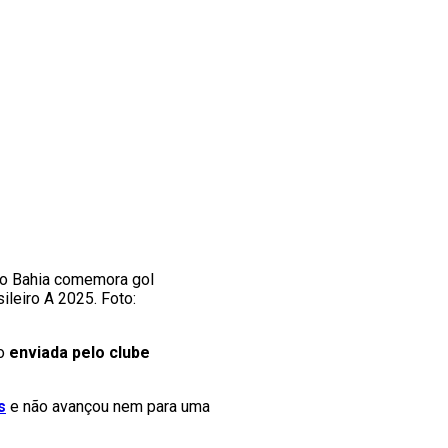
o Bahia comemora gol
leiro A 2025. Foto:
mo
enviada pelo clube
s
e não avançou nem para uma