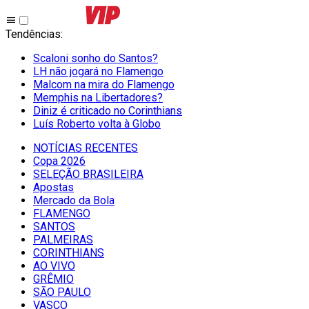
Tendências
:
Scaloni sonho do Santos?
LH não jogará no Flamengo
Malcom na mira do Flamengo
Memphis na Libertadores?
Diniz é criticado no Corinthians
Luís Roberto volta à Globo
NOTÍCIAS RECENTES
Copa 2026
SELEÇÃO BRASILEIRA
Apostas
Mercado da Bola
FLAMENGO
SANTOS
PALMEIRAS
CORINTHIANS
AO VIVO
GRÊMIO
SĀO PAULO
VASCO