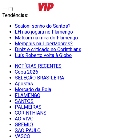
Tendências
:
Scaloni sonho do Santos?
LH não jogará no Flamengo
Malcom na mira do Flamengo
Memphis na Libertadores?
Diniz é criticado no Corinthians
Luís Roberto volta à Globo
NOTÍCIAS RECENTES
Copa 2026
SELEÇÃO BRASILEIRA
Apostas
Mercado da Bola
FLAMENGO
SANTOS
PALMEIRAS
CORINTHIANS
AO VIVO
GRÊMIO
SĀO PAULO
VASCO