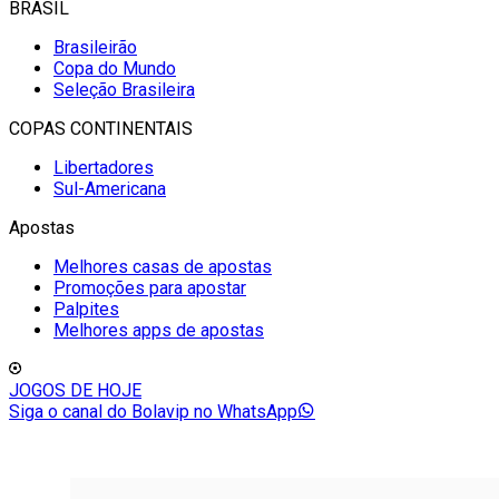
BRASIL
Brasileirão
Copa do Mundo
Seleção Brasileira
COPAS CONTINENTAIS
Libertadores
Sul-Americana
Apostas
Melhores casas de apostas
Promoções para apostar
Palpites
Melhores apps de apostas
JOGOS DE HOJE
Siga o canal do Bolavip no WhatsApp