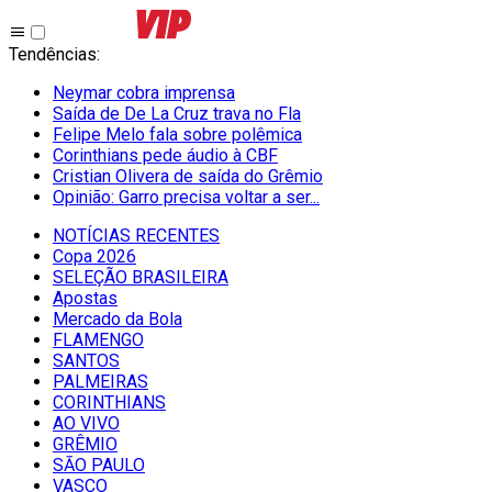
Tendências
:
Neymar cobra imprensa
Saída de De La Cruz trava no Fla
Felipe Melo fala sobre polêmica
Corinthians pede áudio à CBF
Cristian Olivera de saída do Grêmio
Opinião: Garro precisa voltar a ser...
NOTÍCIAS RECENTES
Copa 2026
SELEÇÃO BRASILEIRA
Apostas
Mercado da Bola
FLAMENGO
SANTOS
PALMEIRAS
CORINTHIANS
AO VIVO
GRÊMIO
SĀO PAULO
VASCO