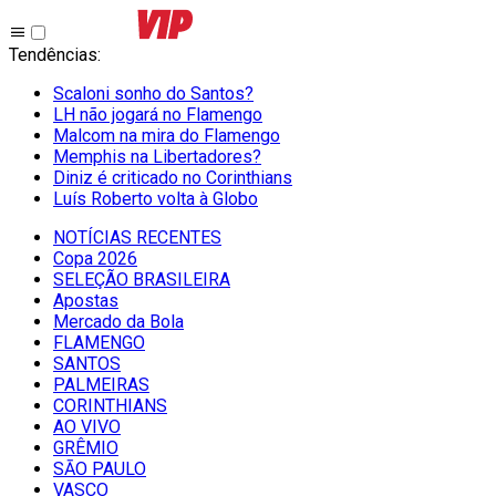
Tendências
:
Scaloni sonho do Santos?
LH não jogará no Flamengo
Malcom na mira do Flamengo
Memphis na Libertadores?
Diniz é criticado no Corinthians
Luís Roberto volta à Globo
NOTÍCIAS RECENTES
Copa 2026
SELEÇÃO BRASILEIRA
Apostas
Mercado da Bola
FLAMENGO
SANTOS
PALMEIRAS
CORINTHIANS
AO VIVO
GRÊMIO
SĀO PAULO
VASCO